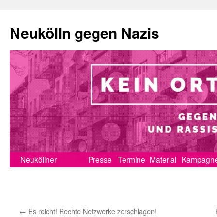
Neukölln gegen Nazis
Zum
Neuköllner
Presse
Termine
Material
Kampagn
Inhalt
Erklärung
springen
←
Es reicht! Rechte Netzwerke zerschlagen!