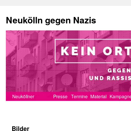
Neukölln gegen Nazis
Zum
Neuköllner
Presse
Termine
Material
Kampagn
Inhalt
Erklärung
springen
Bilder