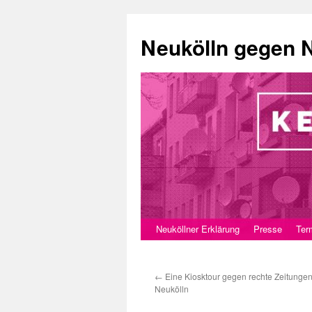
Neukölln gegen 
Neuköllner Erklärung
Presse
Ter
Zum
Inhalt
←
Eine Kiosktour gegen rechte Zeitungen
springen
Neukölln