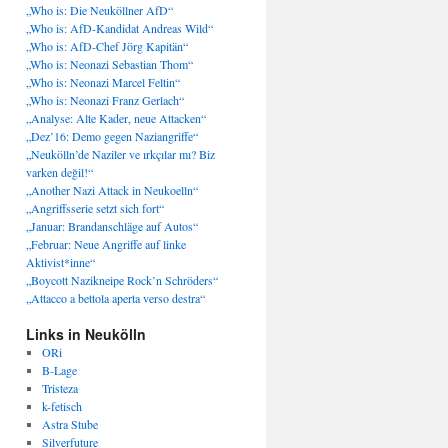
„Who is: Die Neuköllner AfD“
„Who is: AfD-Kandidat Andreas Wild“
„Who is: AfD-Chef Jörg Kapitän“
„Who is: Neonazi Sebastian Thom“
„Who is: Neonazi Marcel Feltin“
„Who is: Neonazi Franz Gerlach“
„Analyse: Alte Kader, neue Attacken“
„Dez’16: Demo gegen Naziangriffe“
„Neukölln’de Naziler ve ırkçılar mı? Biz
varken değil!“
„Another Nazi Attack in Neukoelln“
„Angriffsserie setzt sich fort“
„Januar: Brandanschläge auf Autos“
„Februar: Neue Angriffe auf linke
Aktivist*inne“
„Boycott Nazikneipe Rock’n Schröders“
„Attacco a bettola aperta verso destra“
Links in Neukölln
ORi
B-Lage
Tristeza
k-fetisch
Astra Stube
Silverfuture