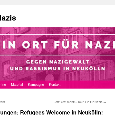
Nazis
mine
Material
Kampagne
Kontakt
ten!
Jetzt erst recht! – Kein Ort für Nazis
→
tungen: Refugees Welcome in Neukölln!