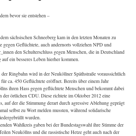
dern bevor sie entstehen –
d dem sächsischen Schneeberg kam in den letzten Monaten zu
ze gegen Geflüchtete, auch andernorts vollziehen NPD und
r_innen den Schulterschluss gegen Menschen, die in Deutschland
g auf ein besseres Leben hierher kommen.
der Ringbahn wird in der Neuköllner Späthstraße voraussichtlich
ür ca. 450 Geflüchtete eröffnet. Bereits über einem Jahr
llns ihren Hass gegen geflüchtete Menschen und bekommt dabei
on der örtlichen CDU. Diese richtete im Oktober 2012 eine
 auf der die Stimmung derart durch agressive Ablehung geprägt
nmal selbst zu Wort melden mussten, während solidarische
iedergebrüllt wurden.
enden Wahlkreis gaben bei der Bundestagswahl ihre Stimme der
eilen Neuköllns und die rassistische Hetze geht auch nach der