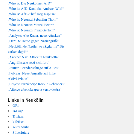
„Who is: Die Neuköllner AfD“
„Who is: AfD-Kandidat Andreas Wild“
„Who is: AfD-Chef Jörg Kapitän“
„Who is: Neonazi Sebastian Thom“
„Who is: Neonazi Marcel Feltin“
„Who is: Neonazi Franz Gerlach“
„Analyse: Alte Kader, neue Attacken“
„Dez’16: Demo gegen Naziangriffe“
„Neukölln’de Naziler ve ırkçılar mı? Biz
varken değil!“
„Another Nazi Attack in Neukoelln“
„Angriffsserie setzt sich fort“
„Januar: Brandanschläge auf Autos“
„Februar: Neue Angriffe auf linke
Aktivist*inne“
„Boycott Nazikneipe Rock’n Schröders“
„Attacco a bettola aperta verso destra“
Links in Neukölln
ORi
B-Lage
Tristeza
k-fetisch
Astra Stube
Silverfuture