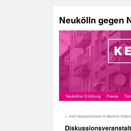
Neukölln gegen 
Neuköllner Erklärung
Presse
Ter
Zum
Inhalt
←
Kein Naziaufmarsch im Berliner Südos
springen
Diskussionsveranstal