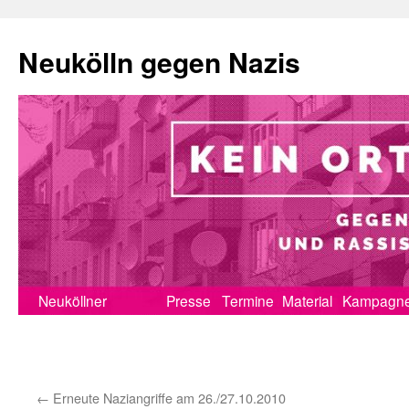
Neukölln gegen Nazis
Zum
Neuköllner
Presse
Termine
Material
Kampagn
Inhalt
Erklärung
springen
←
Erneute Naziangriffe am 26./27.10.2010